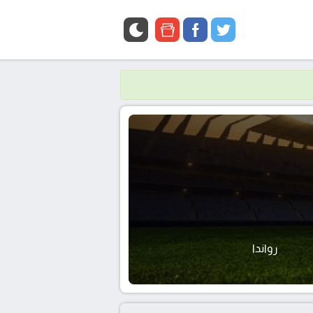
google
facebook
twitter
news
رواندا