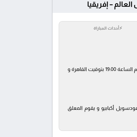
⚡
أحداث المباراة
يلتقى اليوم 2025-09-06 كلا من نادى نيجيريا و رواندا فى بطولة تصفيات كأس العالم – إفريقيا فى تمام الساعة 19:00 بتوقيت القاهرة و
م إستضافة المباراة في ملعب غودسويل أكبابيو و يقوم المعلق