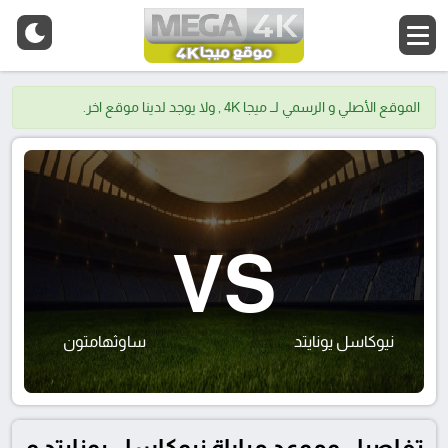
الموقع الأصلي و الرسمي لــ ميجا 4K , ولا يوجد لدينا موقع اخر.
VS
نيوكاسل يونايتد
ساوثهامتون
تفاصيل وموعد مباراة نيوكاسل يونايتد و