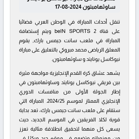
ساوثهامبتون 2024-08-17
تنقل أحداث المباراة في الوطن العربي فضائيا
على قناة beIN SPORTS 2 ويتم إستضافة
المباراة في ملعب سانت جيمس بارك, يقوم
المعلق الرياضى محمد مبروكي بالتعليق على مباراة
نيوكاسل يونايتد و ساوثهامبتون.
يشهد عشاق كرة القدم الإنجليزية مواجهة مثيرة
بين فريقي نيوكاسل يونايتد وساوثهامبتون في
إطار الجولة الأولى من منافسات الدوري
الإنجليزي الممتاز لموسم 2024/25. المباراة التي
ستقام على ملعب سانت جيمس بارك، تعد بداية
قوية لكلا الفريقين في الموسم الجديد، حيث
يسعى كل منهما لتحقيق انطلاقة مثالية تعزز
من معنوياته وتضعه في موقع جيد مبكرًا في