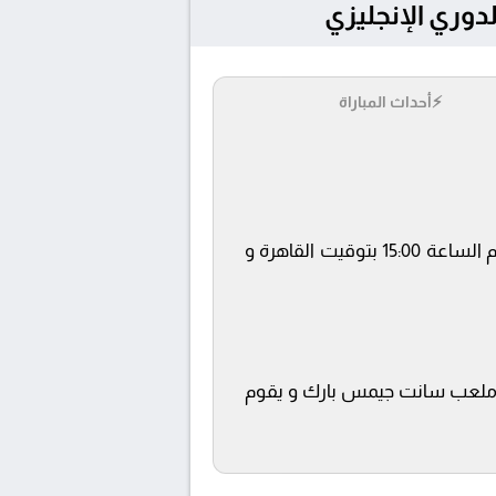
⚡
أحداث المباراة
يلتقى اليوم 22/3/2026 كلا من نادى نيوكاسل يونايتد و سندرلاند فى بطولة الدوري الإنجليزي فى تمام الساعة 15:00 بتوقيت القاهرة و
beIN SPORTS  ويتم إستضافة المباراة في ملعب سانت جيمس بارك و يقوم