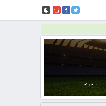
google
facebook
twitter
news
سندرلاند