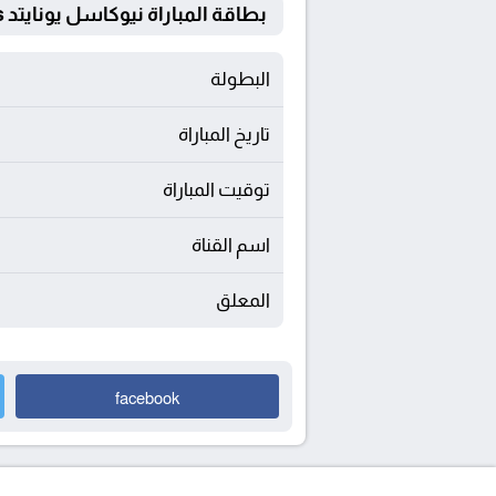
بطاقة المباراة نيوكاسل يونايتد Vs سندرلاند
البطولة
تاريخ المباراة
توقيت المباراة
اسم القناة
المعلق
facebook