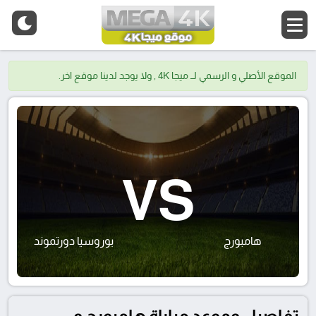
الموقع الأصلي و الرسمي لــ ميجا 4K , ولا يوجد لدينا موقع اخر.
VS
هامبورج
بوروسيا دورتموند
تفاصيل وموعد مباراة هامبورج و