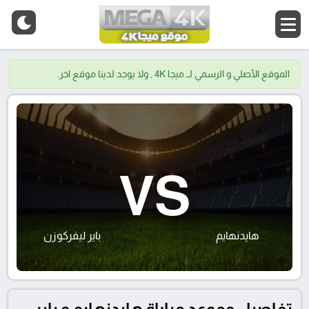
الموقع الأصلي و الرسمي لــ ميجا 4K , ولا يوجد لدينا موقع اخر.
VS
هايدنهايم
باير ليفركوزن
تفاصيل وموعد مباراة هايدنهايم و باير