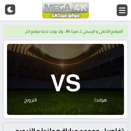
الموقع الأصلي و الرسمي لــ ميجا 4K , ولا يوجد لدينا موقع اخر.
VS
هولندا
النرويج
تفاصيل وموعد مباراة هولندا و النرويج