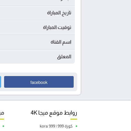
تاريخ المباراة
توقيت المباراة
اسم القناة
المعلق
facebook
روابط موقع ميجا 4K
مبا
كورة 999 | kora 999