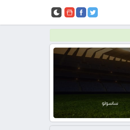
google
facebook
twitter
news
ساسولو