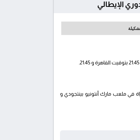
تشكيلة
ى قناة AD SPORTS PREMIUM 1 ويتم إستضافة المباراة في ملعب مارك أنتونيو بينتجودي و