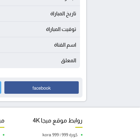
تاريخ المباراة
توقيت المباراة
اسم القناة
المعلق
facebook
روابط موقع ميجا 4K
مبا
كورة 999 | kora 999