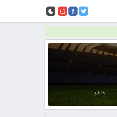
google
facebook
twitter
news
كالياري