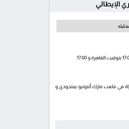
تشكيلة
لى قناة AD SPORTS PREMIUM 2 ويتم إستضافة المباراة في ملعب مارك أنتونيو بينتجودي و