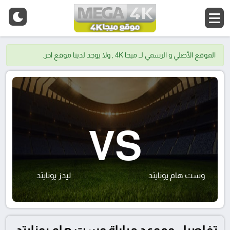
الموقع الأصلي و الرسمي لــ ميجا 4K , ولا يوجد لدينا موقع اخر.
VS
وست هام يونايتد
ليدز يونايتد
تفاصيل وموعد مباراة وست هام يونايتد