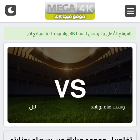
الموقع الأصلي و الرسمي لــ ميجا 4K , ولا يوجد لدينا موقع اخر.
VS
وست هام يونايتد
ليل
تفاصيل وموعد مباراة وست هام يونايتد