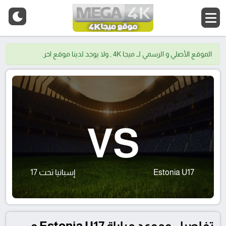
الموقع الأصلي و الرسمي لــ ميجا 4K , ولا يوجد لدينا موقع اخر.
VS
Estonia U17
إسبانيا تحت 17
تفاصيل وموعد مباراة Estonia U17 و