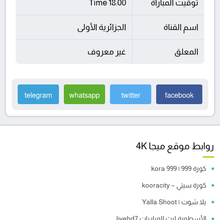
توقيت المباراة
18:00 Time
اسم القناة
الجزائرية الأولى
المعلق
غير معروف
telegram
whatsapp
twitter
facebook
روابط موقع ميجا 4K
كورة 999 | kora 999
كورة سيتي – kooracity
يلا شوت | Yalla Shoot
الأسطورة لبث المباريات livehd7