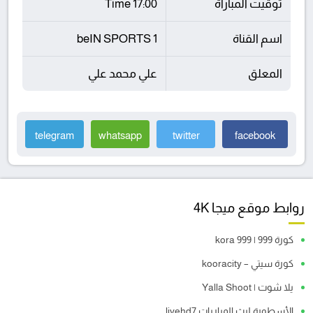
توقيت المباراة
17:00 Time
اسم القناة
beIN SPORTS 1
المعلق
علي محمد علي
telegram
whatsapp
twitter
facebook
روابط موقع ميجا 4K
كورة 999 | kora 999
كورة سيتي – kooracity
يلا شوت | Yalla Shoot
الأسطورة لبث المباريات livehd7