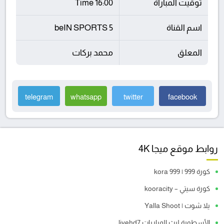
توقيت المباراة
16:00 Time
اسم القناة
beIN SPORTS 5
المعلق
محمد بركات
telegram
whatsapp
twitter
facebook
روابط موقع ميجا 4K
كورة 999 | kora 999
كورة سيتي – kooracity
يلا شوت | Yalla Shoot
الأسطورة لبث المباريات livehd7