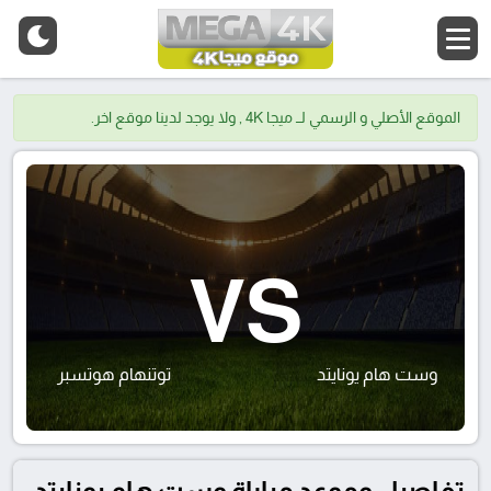
الموقع الأصلي و الرسمي لــ ميجا 4K , ولا يوجد لدينا موقع اخر.
VS
وست هام يونايتد
توتنهام هوتسبر
تفاصيل وموعد مباراة وست هام يونايتد