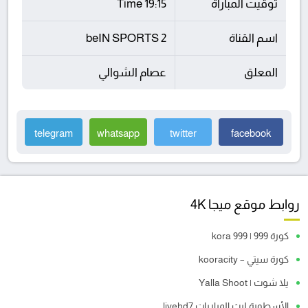
توقيت المباراة
19:15 Time
اسم القناة
beIN SPORTS 2
المعلق
عصام الشوالي
telegram
whatsapp
twitter
facebook
روابط موقع ميجا 4K
كورة 999 | kora 999
كورة سيتي – kooracity
يلا شوت | Yalla Shoot
الأسطورة لبث المباريات livehd7