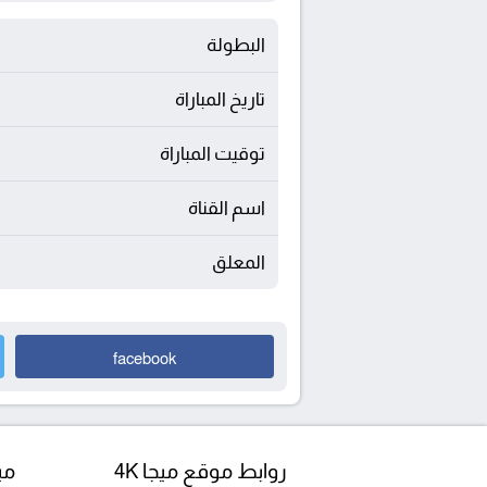
البطولة
تاريخ المباراة
توقيت المباراة
اسم القناة
المعلق
facebook
روابط موقع ميجا 4K
مبا