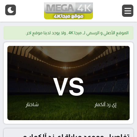
الموقع الأصلي و الرسمي لــ ميجا 4K , ولا يوجد لدينا موقع اخر.
VS
إي زد آلكمار
شاختار
تفاصيل وموعد مباراة إي زد آلكمار و