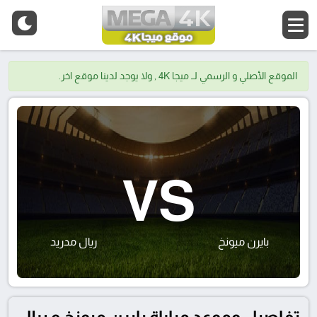
الموقع الأصلي و الرسمي لــ ميجا 4K , ولا يوجد لدينا موقع اخر.
VS
بايرن ميونخ
ريال مدريد
تفاصيل وموعد مباراة بايرن ميونخ و ريال