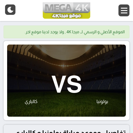
الموقع الأصلي و الرسمي لــ ميجا 4K , ولا يوجد لدينا موقع اخر.
VS
بولونيا
كالياري
تفاصيل وموعد مباراة بولونيا و كالياري