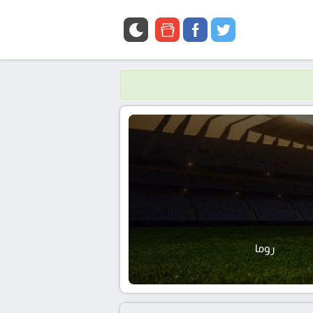
google
facebook
twitter
news
روما