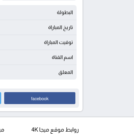
البطولة
تاريخ المباراة
توقيت المباراة
اسم القناة
المعلق
facebook
روابط موقع ميجا 4K
مبا