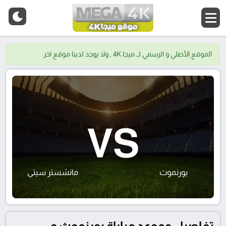
الموقع الأصلي و الرسمي لــ ميجا 4K , ولا يوجد لدينا موقع اخر.
VS
بورنموث
مانشستر سيتي
تفاصيل وموعد مباراة بورنموث و