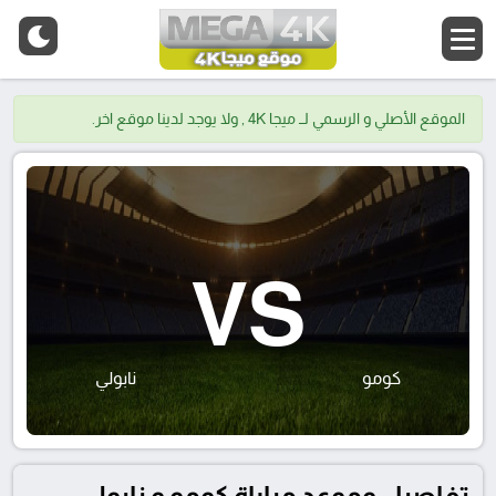
الموقع الأصلي و الرسمي لــ ميجا 4K , ولا يوجد لدينا موقع اخر.
VS
كومو
نابولي
تفاصيل وموعد مباراة كومو و نابولي