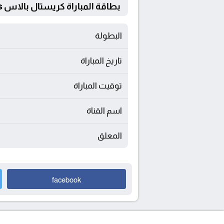
بطاقة المباراة كريستال بالاس Vs رايو فاليكانو
البطولة
تاريخ المباراة
توقيت المباراة
اسم القناة
المعلق
facebook