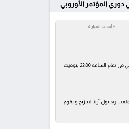
⚡
أحداث المباراة
يلتقى اليوم 27/5/2026 كلا من نادى كريستال بالاس و رايو فاليكانو فى بطولة دوري المؤتمر الأوروبي فى تمام الساعة 22:00 بتوقيت
beIN SPOR ويتم إستضافة المباراة في ملعب ريد بول أرينا لايبزيج و يقوم