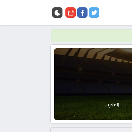
google
facebook
twitter
news
المغرب