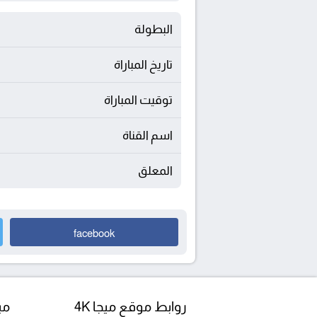
البطولة
تاريخ المباراة
توقيت المباراة
اسم القناة
المعلق
facebook
روابط موقع ميجا 4K
مبا