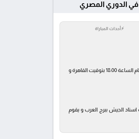
⚡
أحداث المباراة
يلتقى اليوم 19/4/2026 كلا من نادى حرس الحدود و الإتحاد السكندري فى بطولة الدوري المصري فى تمام الساعة 18:00 بتوقيت القاهرة و
O ويتم إستضافة المباراة في ملعب استاد الجيش ببرج العرب و يقوم