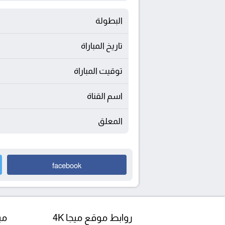
البطولة
تاريخ المباراة
توقيت المباراة
اسم القناة
المعلق
facebook
روابط موقع ميجا 4K
مبا