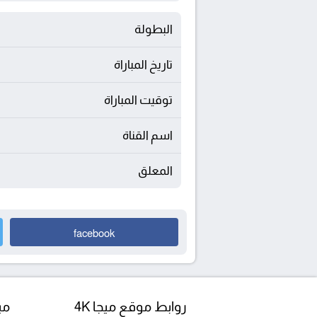
البطولة
تاريخ المباراة
توقيت المباراة
اسم القناة
المعلق
facebook
روابط موقع ميجا 4K
مبا