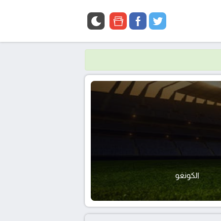
google
facebook
twitter
news
الكونغو