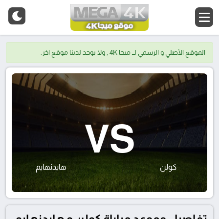
الموقع الأصلي و الرسمي لــ ميجا 4K , ولا يوجد لدينا موقع اخر.
VS
كولن
هايدنهايم
تفاصيل وموعد مباراة كولن و هايدنهايم