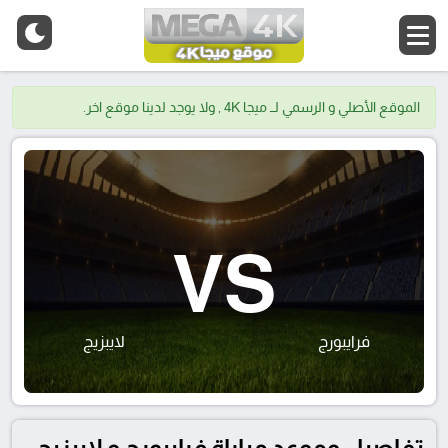
الموقع الأصلي و الرسمي لــ ميجا 4K , ولا يوجد لدينا موقع اخر.
VS
فرايبورج
لايبزيج
تفاصيل وموعد مباراة فرايبورج و لايبزيج