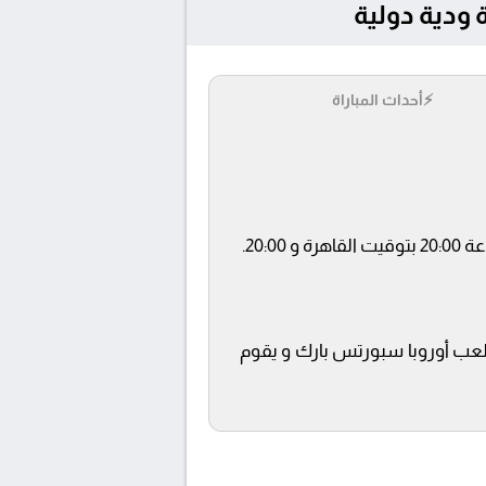
⚡
أحداث المباراة
beIN SPOR ويتم إستضافة المباراة في ملعب أوروبا سبورتس بارك و يقوم