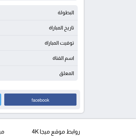
البطولة
تاريخ المباراة
توقيت المباراة
اسم القناة
المعلق
facebook
روابط موقع ميجا 4K
مبا