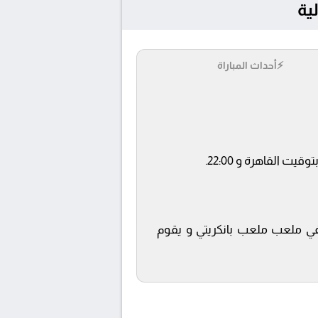
⚡
أحداث المباراة
ة beIN SPORTS 4 ويتم إستضافة المباراة في ملعب ملعب بانكريتي و يقوم