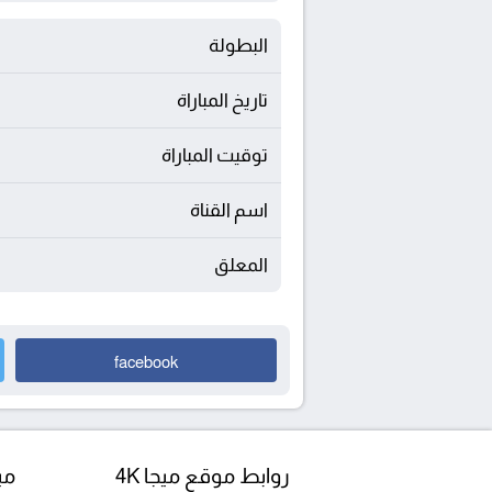
البطولة
تاريخ المباراة
توقيت المباراة
اسم القناة
المعلق
facebook
روابط موقع ميجا 4K
مبا