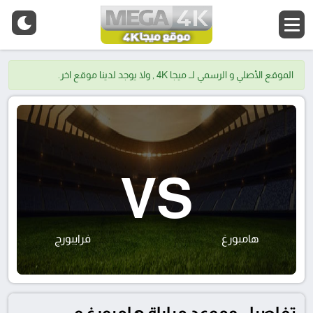
الموقع الأصلي و الرسمي لــ ميجا 4K , ولا يوجد لدينا موقع اخر.
VS
هامبورغ
فرايبورج
تفاصيل وموعد مباراة هامبورغ و