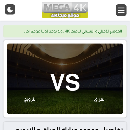
الموقع الأصلي و الرسمي لــ ميجا 4K , ولا يوجد لدينا موقع اخر.
VS
العراق
النرويج
تفاصيل وموعد مباراة العراق و النرويج