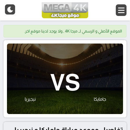
الموقع الأصلي و الرسمي لــ ميجا 4K , ولا يوجد لدينا موقع اخر.
VS
جامايكا
نيجيريا
تفاصيل وموعد مباراة جامايكا و نيجيريا