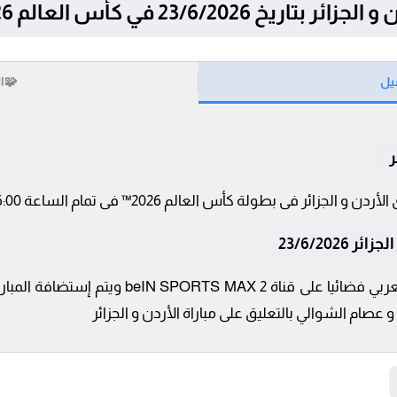
23/6/202 في كأس العالم 2026™
يل
🧩
ا
ر
23/6/202
تنقل أحداث المباراة في الوطن العربي فضائيا عل
عصام الشوالي بالتعليق على مباراة الأردن و الجزائر