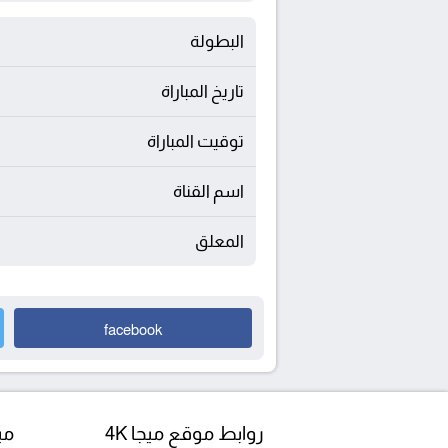
البطولة
تاريخ المباراة
توقيت المباراة
اسم القناة
المعلق
facebook
روابط موقع ميجا 4K
مبا