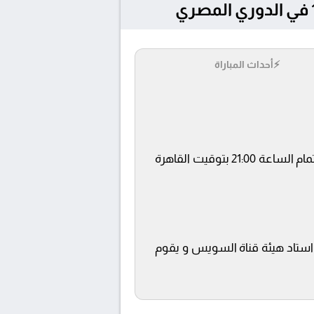
⚡
أحداث المباراة
يلتقى اليوم 19/4/2026 كلا من نادى كهرباء الإسماعيلية و غزل المحلة فى بطولة الدوري المصري فى تمام الساعة 21:00 بتوقيت القاهرة
O ويتم إستضافة المباراة في ملعب استاد هيئة قناة السويس و يقوم