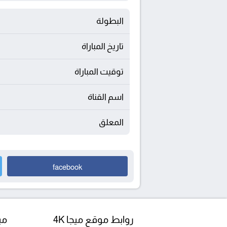
البطولة
تاريخ المباراة
توقيت المباراة
اسم القناة
المعلق
facebook
روابط موقع ميجا 4K
مبا