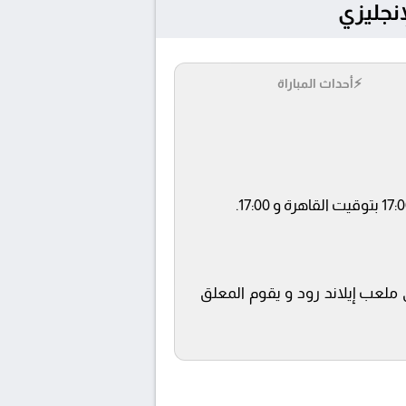
⚡
أحداث المباراة
beIN SPORTS  ويتم إستضافة المباراة في ملعب إيلاند رود و يقوم المعلق