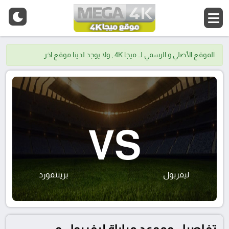
الموقع الأصلي و الرسمي لــ ميجا 4K , ولا يوجد لدينا موقع اخر.
VS
ليفربول
برينتفورد
تفاصيل وموعد مباراة ليفربول و