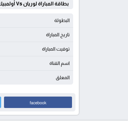
بطاقة المباراة لوريان Vs أولمبيك مارسيليا
البطولة
تاريخ المباراة
توقيت المباراة
اسم القناة
المعلق
facebook