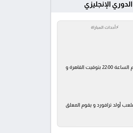
⚡
أحداث المباراة
يلتقى اليوم 27/4/2026 كلا من نادى مانشستر يونايتد و برينتفورد فى بطولة الدوري الإنجليزي فى تمام الساعة 22:00 بتوقيت القاهرة و
beIN SPOR ويتم إستضافة المباراة في ملعب أولد ترافورد و يقوم المعلق