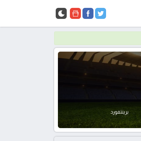
google
facebook
twitter
news
برينتفورد