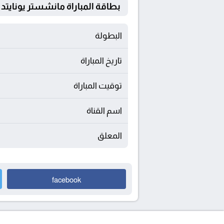
بطاقة المباراة مانشستر يونايتد Vs برينتفورد
البطولة
تاريخ المباراة
توقيت المباراة
اسم القناة
المعلق
facebook