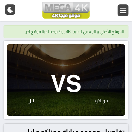
الموقع الأصلي و الرسمي لــ ميجا 4K , ولا يوجد لدينا موقع اخر.
VS
موناكو
ليل
تفاصيل وموعد مباراة موناكو و ليل