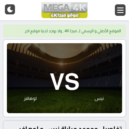
الموقع الأصلي و الرسمي لــ ميجا 4K , ولا يوجد لدينا موقع اخر.
VS
نيس
لوهافر
تفاصيل وموعد مباراة نيس و لوهافر