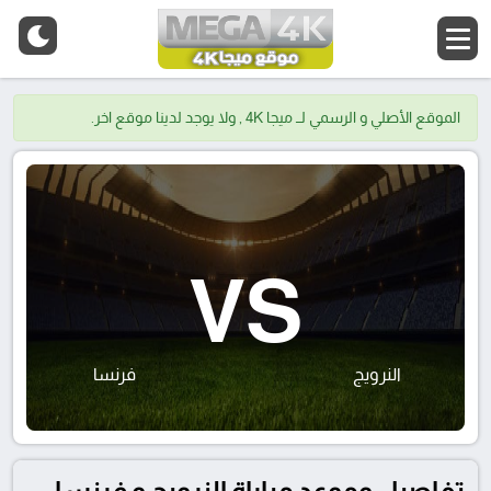
الموقع الأصلي و الرسمي لــ ميجا 4K , ولا يوجد لدينا موقع اخر.
VS
النرويج
فرنسا
تفاصيل وموعد مباراة النرويج و فرنسا