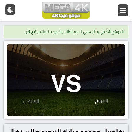
الموقع الأصلي و الرسمي لــ ميجا 4K , ولا يوجد لدينا موقع اخر.
VS
النرويج
السنغال
تفاصيل وموعد مباراة النرويج و السنغال