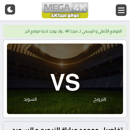
الموقع الأصلي و الرسمي لــ ميجا 4K , ولا يوجد لدينا موقع اخر.
VS
النرويج
السويد
تفاصيل وموعد مباراة النرويج و السويد