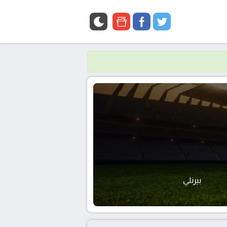
google
facebook
twitter
news
بيرنلي