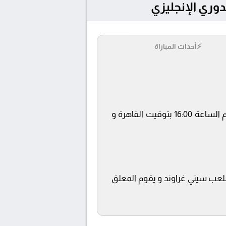
⚡
أحداث المباراة
يلتقى اليوم 19/4/2026 كلا من نادى نوتينغهام فورست و بيرنلي فى بطولة الدوري الإنجليزي فى تمام الساعة 16:00 بتوقيت القاهرة و
beIN SPORT ويتم إستضافة المباراة في ملعب سيتي غراوند و يقوم المعلق