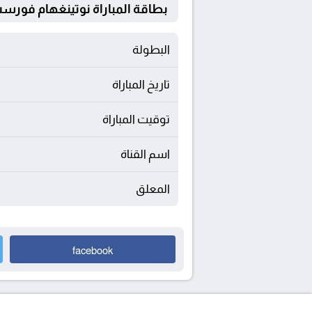
بطاقة المباراة نوتينغهام فورست Vs بيرن
البطولة
تاريخ المباراة
توقيت المباراة
اسم القناة
المعلق
facebook