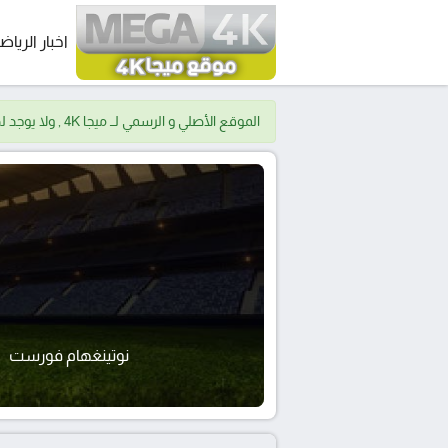
اخبار الرياض
الموقع الأصلي و الرسمي لــ ميجا 4K , ولا يوجد لدينا موقع اخر.
نوتينغهام فورست