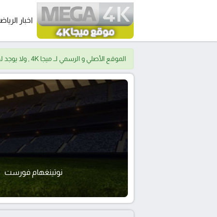
اخبار الرياض
الموقع الأصلي و الرسمي لــ ميجا 4K , ولا يوجد لدينا موقع اخر.
نوتينغهام فورست