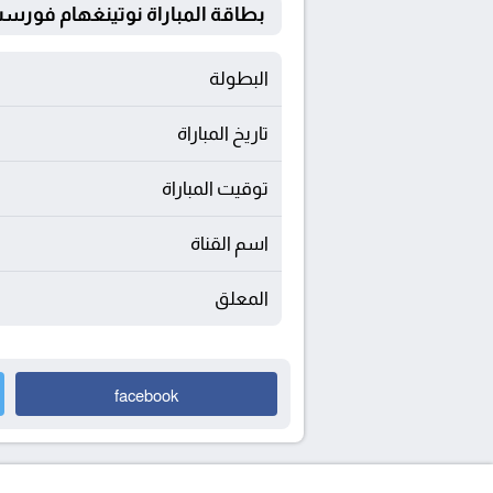
بطاقة المباراة نوتينغهام فورست Vs نيوكاسل يونا
البطولة
تاريخ المباراة
توقيت المباراة
اسم القناة
المعلق
facebook