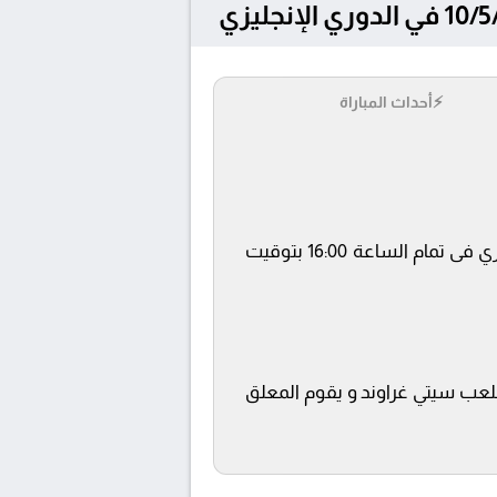
⚡
أحداث المباراة
يلتقى اليوم 10/5/2026 كلا من نادى نوتينغهام فورست و نيوكاسل يونايتد فى بطولة الدوري الإنجليزي فى تمام الساعة 16:00 بتوقيت
beIN SPOR ويتم إستضافة المباراة في ملعب سيتي غراوند و يقوم المعلق