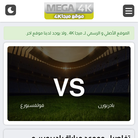
الموقع الأصلي و الرسمي لــ ميجا 4K , ولا يوجد لدينا موقع اخر.
VS
بادربورن
فولفسبورغ
تفاصيل وموعد مباراة بادربورن و