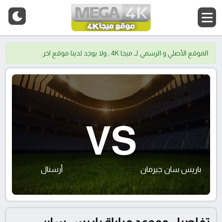
الموقع الأصلي و الرسمي لــ ميجا 4K , ولا يوجد لدينا موقع اخر.
VS
باريس سان جيرمان
أرسنال
تفاصيل وموعد مباراة باريس سان