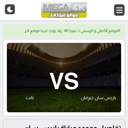
الموقع الأصلي و الرسمي لــ ميجا 4K , ولا يوجد لدينا موقع اخر.
VS
باريس سان جيرمان
نانت
تفاصيل وموعد مباراة باريس سان